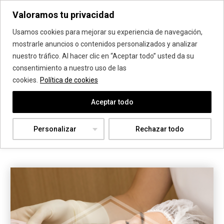
Valoramos tu privacidad
Vanadis Estética
Usamos cookies para mejorar su experiencia de navegación,
mostrarle anuncios o contenidos personalizados y analizar
nuestro tráfico. Al hacer clic en “Aceptar todo” usted da su
Tratamientos Estéticos
consentimiento a nuestro uso de las
cookies.
Política de cookies
Faciales
Aceptar todo
El rostro es tu carta de presentación, elimina líneas de
expresión y logra una armonía facial con resultados
Personalizar
Rechazar todo
naturales y sin dolorosas recuperaciones.