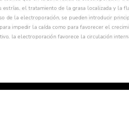
 estrías, el tratamiento de la grasa localizada y la fl
so de la electroporación, se pueden introducir princi
o para impedir la caída como para favorecer el crecimi
ivo, la electroporación favorece la circulación inte
VANADIS ESTÉTIC
Síguenos