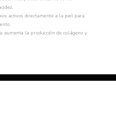
acidez.
pios activos directamente a la piel para
ento.
rna, aumenta la producción de colágeno y
A