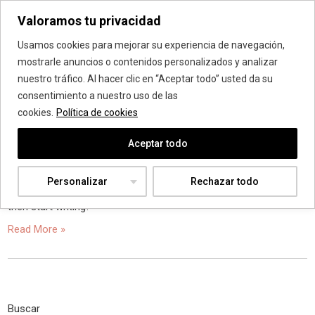
Valoramos tu privacidad
Vanadis Estética
Usamos cookies para mejorar su experiencia de navegación,
mostrarle anuncios o contenidos personalizados y analizar
nuestro tráfico. Al hacer clic en “Aceptar todo” usted da su
consentimiento a nuestro uso de las
Categoría:
Uncategorized
cookies.
Política de cookies
Hello world!
Aceptar todo
1 comentario
|
Uncategorized
Personalizar
Rechazar todo
Welcome to WordPress. This is your first post. Edit or delete it,
then start writing!
Read More »
Buscar